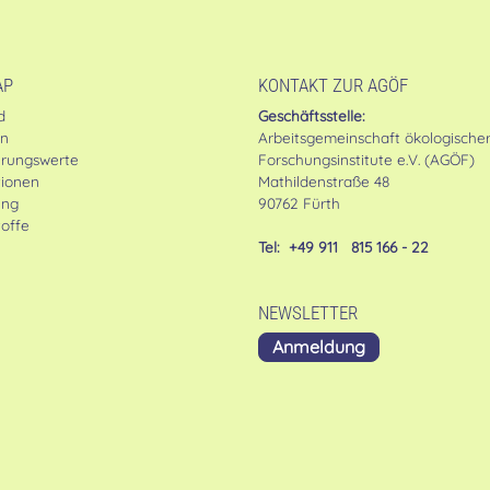
AP
KONTAKT ZUR AGÖF
d
Geschäftsstelle:
en
Arbeitsgemeinschaft ökologische
erungswerte
Forschungsinstitute e.V. (AGÖF)
tionen
Mathildenstraße 48
ung
90762 Fürth
offe
Tel: +49 911 815 166 - 22
NEWSLETTER
Anmeldung