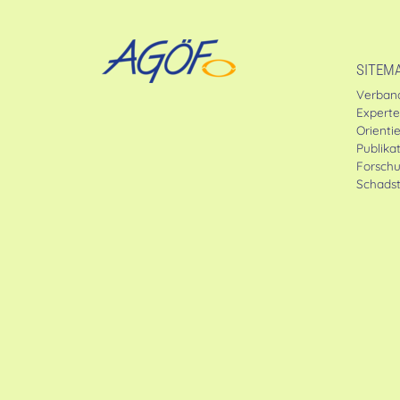
SITEM
Verban
Expert
Orienti
Publika
Forsch
Schadst