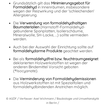
Grundsätzlich gilt das
Minimierungsgebot für
Formaldehyd
in Innenräumen, insbesondere
wegen der Reizwirkung und der 'schleichenden'
Allergisierung.
Die
Verwendung von formaldehydhaltigen
Baumaterialien
(Harnstoff-Formaldehyd-
gebundene Spanplatten, Isolierschäume,
Mineralwolle, SH-Lacke, ...) sollte vermieden
werden.
Auch bei der Auswahl der Einrichtung sollte auf
formaldehydarme Produkte
geachtet werden.
Bei als
formaldehydfrei bzw. feuchtraumgeeignet
deklarierten Holzwerkstoffen ist wegen der
anderen Bindemittel Vorsicht geboten
(®Isocyanate).
Die
Verminderung von Formaldehydemissionen
aus Holzwerkstoffen ist mit Spezialfolien und
formaldehydbindenden Anstrichen möglich.
© AGÖF / Verfasser: Axel Wichmann / Baubiologie und Umweltanalytik
in Berlin /