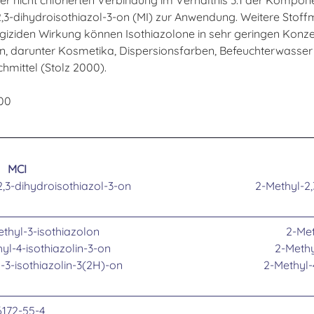
,3-dihydroisothiazol-3-on (MI) zur Anwendung. Weitere Stoffm
ngiziden Wirkung können Isothiazolone in sehr geringen Konze
den, darunter Kosmetika, Dispersionsfarben, Befeuchterwasse
mittel (Stolz 2000).
000
MCI
,3-dihydroisothiazol-3-on
2-Methyl-2,
thyl-3-isothiazolon
2-Met
yl-4-isothiazolin-3-on
2-Methy
-3-isothiazolin-3(2H)-on
2-Methyl-
6172-55-4