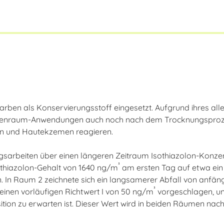
farben als Konservierungsstoff eingesetzt. Aufgrund ihres al
Innenraum-Anwendungen auch noch nach dem Trocknungsprozes
ien und Hautekzemen reagieren.
sarbeiten über einen längeren Zeitraum Isothiazolon-Konzen
³
othiazolon-Gehalt von 1640 ng/m
am ersten Tag auf etwa ein 
n. In Raum 2 zeichnete sich ein langsamerer Abfall von anfä
³
inen vorläufigen Richtwert I von 50 ng/m
vorgeschlagen, un
sition zu erwarten ist. Dieser Wert wird in beiden Räumen na