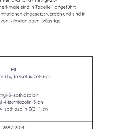
erkmale sind in Tabelle 1 angeführt.
ntrationen eingesetzt werden und sind in
r von Klimaanlagen, wässrige
MI
3-dihydroisothiazol-3-on
hyl-3-isothiazolon
l-4-isothiazolin-3-on
4-isothiazolin-3(2H)-on
2682-20-4