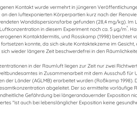
genen Kontakt wurde vermehrt in jüngeren Veröffentlichungen 
e an den luftexponierten Körperpartien kurz nach der Renovie
wendeten Wanddispersionsfarbe gefunden (28,4 mg/kg). Im L
³
Luftkonzentration in diesem Experiment noch ca. 5 µg/m
. Ha
rogenen Kontaktdermitis, und Rosskamp (1998) berichtet von e
 fortsetzen konnte, da sich akute Kontaktekzeme im Gesicht
 sich wieder längere Zeit beschwerdefrei in den Räumlichkeit
trationen in der Raumluft liegen zur Zeit nur zwei Richtwert
ltbundesamtes in Zusammenarbeit mit dem Ausschuß für U
ten der Länder (AGLMB) erarbeitet wurden (Roßkamp 1998).
samtkonzentration abgeleitet. Der so ermittelte vorläufige R
ndheitliche Gefährdung bei längerandauernder Exposition nich
ertes "ist auch bei lebenslänglicher Exposition keine gesundhe