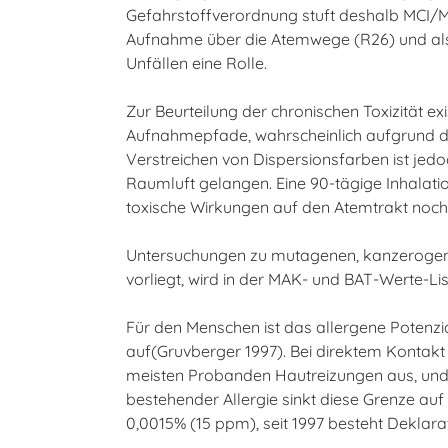
Gefahrstoffverordnung stuft deshalb MCI/MI 
Aufnahme über die Atemwege (R26) und als 
Unfällen eine Rolle.
Zur Beurteilung der chronischen Toxizität e
Aufnahmepfade, wahrscheinlich aufgrund d
Verstreichen von Dispersionsfarben ist jedo
Raumluft gelangen. Eine 90-tägige Inhalatio
toxische Wirkungen auf den Atemtrakt noc
Untersuchungen zu mutagenen, kanzerogenen
vorliegt, wird in der MAK- und BAT-Werte-Lis
Für den Menschen ist das allergene Potenzi
auf(Gruvberger 1997). Bei direktem Kontakt
meisten Probanden Hautreizungen aus, und s
bestehender Allergie sinkt diese Grenze au
0,0015% (15 ppm), seit 1997 besteht Deklarat