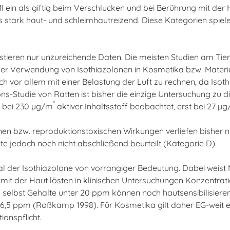
ein als giftig beim Verschlucken und bei Berührung mit der Ha
stark haut- und schleimhautreizend. Diese Kategorien spiel
xistieren nur unzureichende Daten. Die meisten Studien am Ti
er Verwendung von Isothiazolonen in Kosmetika bzw. Materi
ch vor allem mit einer Belastung der Luft zu rechnen, da Isot
ns-Studie von Ratten ist bisher die einzige Untersuchung zu 
³
h bei 230 µg/m
aktiver Inhaltsstoff beobachtet, erst bei 27 µ
 bzw. reproduktionstoxischen Wirkungen verliefen bisher ne
te jedoch noch nicht abschließend beurteilt (Kategorie D).
al der Isothiazolone von vorrangiger Bedeutung. Dabei weist 
 mit der Haut lösten in klinischen Untersuchungen Konzentr
elbst Gehalte unter 20 ppm können noch hautsensibilisierend
f 6,5 ppm (Roßkamp 1998). Für Kosmetika gilt daher EG-weit 
ionspflicht.