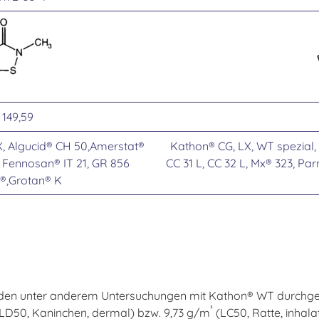
149,59
PX, Algucid® CH 50,Amerstat®
Kathon® CG, LX, WT spezial,
, Fennosan® IT 21, GR 856
CC 31 L, CC 32 L, Mx® 323, Par
n®,Grotan® K
urden unter anderem Untersuchungen mit Kathon® WT durchgef
³
LD50, Kaninchen, dermal) bzw. 9,73 g/m
(LC50, Ratte, inhal