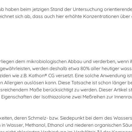
ub haben beim jetzigen Stand der Untersuchung orientierend
chnet sich ab, dass auch hier erhöhte Konzentrationen über 
erliegen dem mikrobiologischen Abbau und verderben, wenn i
u gewährleisten, werden deshalb etwa 80% aller heutiger wass
iden wie z.B. Kathon® CG versetzt. Eine solche Anwendung ist j
 Allergien auslösen kann. Diese Tatsache ist schon länger be
usreichendem Maße berücksichtigt zu werden. Dieser Artikel s
 Eigenschaften der Isothiazolone zwei Meßreihen zur Innen
keiten, deren Schmelz- bzw. Siedepunkt bei dem des Wassers l
ich in Wasser, Methanol, Ethanol und niederen organischen Säu
er nicht chlorierten Verbindung im Verhältnis 3:1 der Kompon