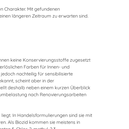
en Charakter. Mit gefundenen
einen längeren Zeitraum zu erwarten sind.
hnen keine Konservierungsstoffe zugesetzt
erlöslichen Farben für Innen- und
edoch nachteilig für sensibilisierte
kannt, scheint aber in der
tellt deshalb neben einem kurzen Überblick
raumbelastung nach Renovierungsarbeiten
iegt. In Handelsformulierungen sind sie mit
ren. Als Biozid kommen sie meistens in
enten 5-Chlor-2-methyl-2,3-