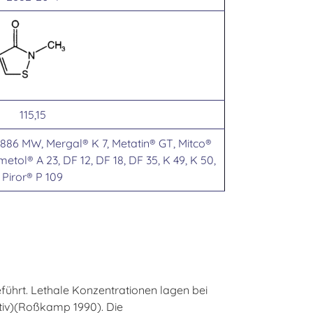
115,15
 886 MW, Mergal® K 7, Metatin® GT, Mitco®
metol® A 23, DF 12, DF 18, DF 35, K 49, K 50,
Piror® P 109
ührt. Lethale Konzentrationen lagen bei
ativ)(Roßkamp 1990). Die