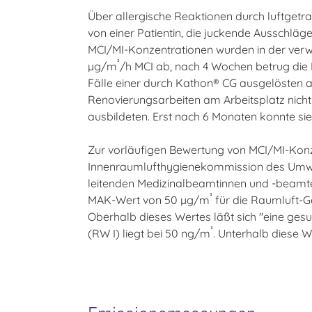
Über allergische Reaktionen durch luftgetra
von einer Patientin, die juckende Ausschläg
MCI/MI-Konzentrationen wurden in der ver
²
µg/m
/h MCI ab, nach 4 Wochen betrug die 
Fälle einer durch Kathon® CG ausgelösten ae
Renovierungsarbeiten am Arbeitsplatz nicht
ausbildeten. Erst nach 6 Monaten konnte sie
Zur vorläufigen Bewertung von MCI/MI-Konzen
Innenraumlufthygienekommission des Umwe
leitenden Medizinalbeamtinnen und -beam
³
MAK-Wert von 50 µg/m
für die Raumluft-Ge
Oberhalb dieses Wertes läßt sich "eine gesu
³
(RW I) liegt bei 50 ng/m
. Unterhalb diese W