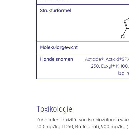
Strukturformel
Molekulargewicht
Handelsnamen
Acticide®, Acticid®S
250, Euxyl® K 100
Izoli
Toxikologie
Zur akuten Toxizität von Isothiazolonen w
300 mg/kg LD50, Ratte, oral), 900 mg/kg (