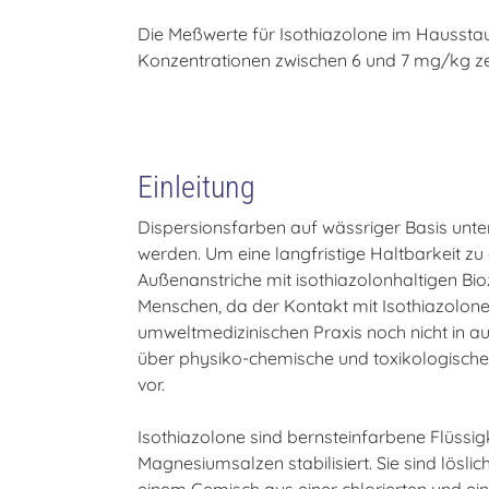
Die Meßwerte für Isothiazolone im Haussta
Konzentrationen zwischen 6 und 7 mg/kg zei
Einleitung
Dispersionsfarben auf wässriger Basis unt
werden. Um eine langfristige Haltbarkeit z
Außenanstriche mit isothiazolonhaltigen Bioz
Menschen, da der Kontakt mit Isothiazolonen
umweltmedizinischen Praxis noch nicht in a
über physiko-chemische und toxikologische
vor.
Isothiazolone sind bernsteinfarbene Flüssig
Magnesiumsalzen stabilisiert. Sie sind lösl
einem Gemisch aus einer chlorierten und ein