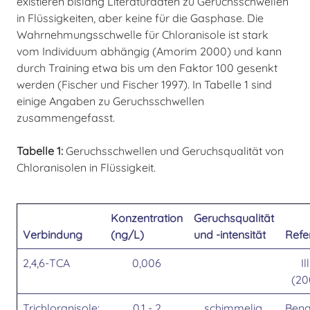
existieren bislang Literaturdaten zu Geruchsschwellen
in Flüssigkeiten, aber keine für die Gasphase. Die
Wahrnehmungsschwelle für Chloranisole ist stark
vom Individuum abhängig (Amorim 2000) und kann
durch Training etwa bis um den Faktor 100 gesenkt
werden (Fischer und Fischer 1997). In Tabelle 1 sind
einige Angaben zu Geruchsschwellen
zusammengefasst.
Tabelle 1:
Geruchsschwellen und Geruchsqualität von
Chloranisolen in Flüssigkeit.
Konzentration
Geruchsqualität
Verbindung
(ng/L)
und -intensität
Refe
2,4,6-TCA
0,006
Il
(20
Trichloranisole:
0,1 - 2
schimmelig,
Ben