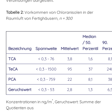
Verbindungen dargestellt.
Tabelle 2:
Vorkommen von Chloranisolen in der
Raumluft von Fertighäusern,
n = 300
Median
/ 50.
90.
Bezeichnung
Spannweite
Mittelwert
Perzentil
Perze
TCA
< 0,3 - 76
3,8
1,6
8,
TeCA
< 0,3 - 1500
95
37
24
PCA
< 0,3 - 759
22
8,1
3
Geruchswert
< 0,3 - 53
2,8
1,3
6,
³
Konzentrationen in ng/m
, Geruchswert: Summe der
Quotienten aus