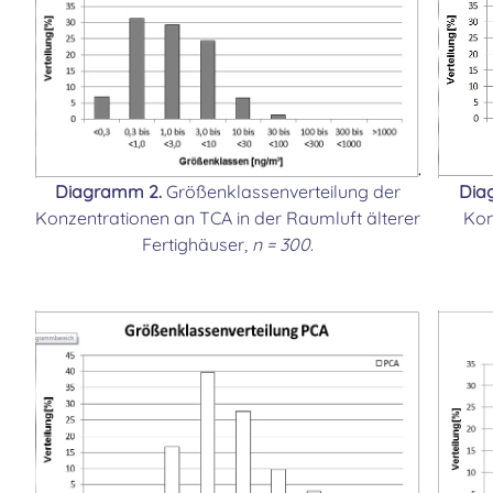
Diagramm 2.
Größenklassenverteilung der
Dia
Konzentrationen an TCA in der Raumluft älterer
Kon
Fertighäuser,
n = 300
.