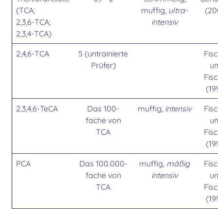
(TCA;
muffig,
ultra-
(20
2,3,6-TCA;
intensiv
2,3,4-TCA)
2,4,6-TCA
5 (untrainierte
Fis
Prüfer)
u
Fis
(19
2,3,4,6-TeCA
Das 100-
muffig,
intensiv
Fis
fache von
u
TCA
Fis
(19
PCA
Das 100.000-
muffig,
mäßig
Fis
fache von
intensiv
u
TCA
Fis
(19