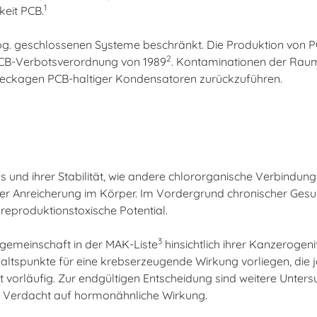
1
keit PCB.
. geschlossenen Systeme beschränkt. Die Produktion von PCB
2
PCB-Verbotsverordnung von 1989
. Kontaminationen der Rauml
Leckagen PCB-haltiger Kondensatoren zurückzuführen.
s und ihrer Stabilität, wie andere chlororganische Verbindun
 einer Anreicherung im Körper. Im Vordergrund chronischer G
eproduktionstoxische Potential.
3
emeinschaft in der MAK-Liste
hinsichtlich ihrer Kanzerogeni
haltspunkte für eine krebserzeugende Wirkung vorliegen, die j
ist vorläufig. Zur endgültigen Entscheidung sind weitere Unt
 Verdacht auf hormonähnliche Wirkung.