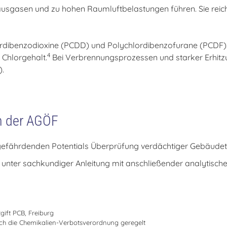
usgasen und zu hohen Raumluftbelastungen führen. Sie reiche
ordibenzodioxine (PCDD) und Polychlordibenzofurane (PCDF).
4
 Chlorgehalt.
Bei Verbrennungsprozessen und starker Erhitz
.
n der AGÖF
gefährdenden Potentials Überprüfung verdächtiger Gebäudet
nter sachkundiger Anleitung mit anschließender analytische
gift PCB, Freiburg
urch die Chemikalien-Verbotsverordnung geregelt