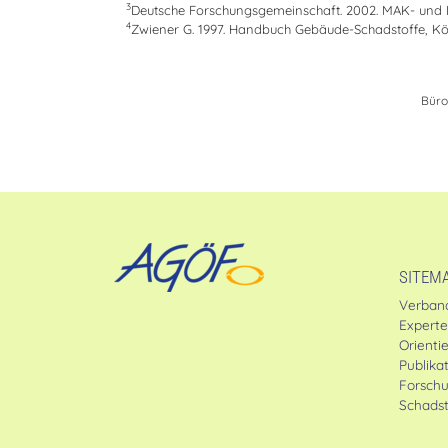
3
Deutsche Forschungsgemeinschaft. 2002. MAK- und B
4
Zwiener G. 1997. Handbuch Gebäude-Schadstoffe, Kö
Büro
SITEM
Verban
Expert
Orienti
Publika
Forsch
Schadst