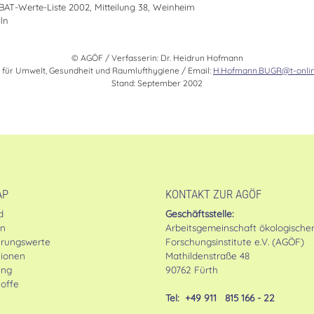
AT-Werte-Liste 2002, Mitteilung 38, Weinheim
ln
© AGÖF / Verfasserin: Dr. Heidrun Hofmann
 für Umwelt, Gesundheit und Raumlufthygiene / Email:
H.Hofmann.BUGR@t-onlin
Stand: September 2002
AP
KONTAKT ZUR AGÖF
d
Geschäftsstelle:
en
Arbeitsgemeinschaft ökologische
erungswerte
Forschungsinstitute e.V. (AGÖF)
tionen
Mathildenstraße 48
ung
90762 Fürth
offe
Tel: +49 911 815 166 - 22