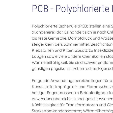
PCB - Polychlorierte
Polychlorierte Biphenyle (PCB) stellen ein
(Kongenere) dar. Es handelt sich je nach Ch
bis feste Gemische. Dampfdruck und Wasser
steigendem ben; Schmiermittel; Beschichtun
Klebstoffen und Kitten; Zusatz zu Insektizi
Laugen sowie viele andere Chemikalien stabil
Wärmeleitfähigkeit. Sie sind schwer entflamm
günstigen physikalisch-chemischen Eigensch
Folgende Anwendungsbereiche liegen für of
Kunststoffe; Imprägnier- und Flammschutz
haltiger Fugenmassen im Betonfertigbau f
Anwendungsbereiche in sog. geschlossenen 
Kühlflüssigkeit für Transformatoren und Gle
Starkstromkondensatoren; Wärmeüberträgerfl