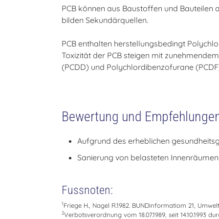
PCB können aus Baustoffen und Bauteilen a
bilden Sekundärquellen.
PCB enthalten herstellungsbedingt Polychl
Toxizität der PCB steigen mit zunehmendem
(PCDD) und Polychlordibenzofurane (PCDF)
Bewertung und Empfehlunge
Aufgrund des erheblichen gesundheits
Sanierung von belasteten Innenräumen u
Fussnoten:
1
Friege H., Nagel R.1982. BUNDinformatiom 21, Umwelt
2
Verbotsverordnung vom 18.07.1989, seit 14.10.1993 d