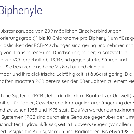
 Biphenyle
e Substanzgruppe von 209 möglichen Einzelverbindungen
lorierungsgrad ( 1 bis 10 Chloratome pro Biphenyl) um flüssig
löslichkeit der PCB-Mischungen sind gering und nehmen mit
g von Transparent- und Durchschlagpapier; Zusatzstoff in
den zur VChlorgehalt ab. PCB sind gegen starke Säuren und
. Sie besitzen eine hohe Viskosität und eine gut
bar und ihre elektrische Leitfähigkeit ist äußerst gering. Die
aften machten PCB bereits seit den 30er Jahren zu einem viel
fene Systeme (PCB stehen in direktem Kontakt zur Umwelt) 
mittel für Papier, Gewebe und Imprägnierfarerlängerung de
and zwischen 1955 und 1975 statt. Das Verwendungsmaximum 
Systemen (PCB sind durch eine Gehäuse gegenüber der Umwel
ichrichter; Hydraulikflüssigkeit in Hubwerkzeugen (vor allem 
üssigkeit in Kühlsystemen und Radiatoren. Bis etwa 1981 - 