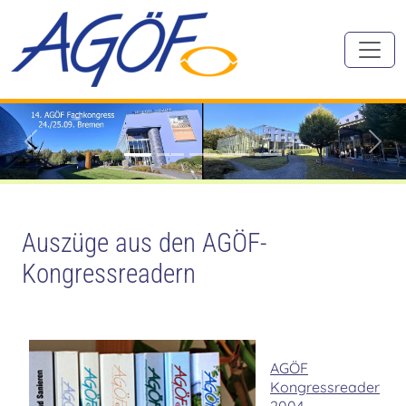
Zurück
Vorw
Auszüge aus den AGÖF-
Kongressreadern
AGÖF
Kongressreader