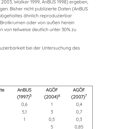
n 2003, Walker 1999, AnBUS 1998) ergeben,
en. Bisher nicht publizierte Daten (AnBUS
ubgehaltes ähnlich reproduzierbar
e Brotkrumen oder von außen herein
von teilweise deutlich unter 30% zu
uzierbarkeit bei der Untersuchung des
te
AnBUS
AGÖF
AGÖF
5
6
7
(1997)
(2004)
(2007)
0,6
1
0,4
5,1
3
0,7
1
0,5
0,3
5
0,85