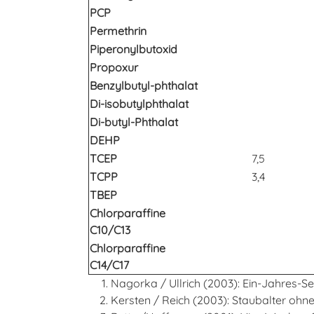
PCP
Permethrin
Piperonylbutoxid
Propoxur
Benzylbutyl-phthalat
Di-isobutylphthalat
Di-butyl-Phthalat
DEHP
TCEP
7,5
TCPP
3,4
TBEP
Chlorparaffine
C10/C13
Chlorparaffine
C14/C17
Nagorka / Ullrich (2003): Ein-Jahres-Se
Kersten / Reich (2003): Staubalter ohne