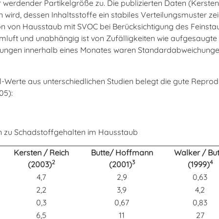
werdender Partikelgröße zu. Die publizierten Daten (Kerste
rd, dessen Inhaltsstoffe ein stabiles Verteilungsmuster zeig
n von Hausstaub mit SVOC bei Berücksichtigung des Feinsta
umluft und unabhängig ist von Zufälligkeiten wie aufgesaugt
ungen innerhalb eines Monates waren Standardabweichungen 
l-Werte aus unterschiedlichen Studien belegt die gute Reprod
05):
ien zu Schadstoffgehalten im Hausstaub
Kersten / Reich
Butte/ Hoffmann
Walker / But
2
3
4
(2003)
(2001)
(1999)
4,7
2,9
0,63
2,2
3,9
4,2
0,3
0,67
0,83
6,5
11
27