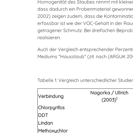
Homogenität des Staubes nimmt mit kleiner 
dass dadurch ein Probenmaterial gewonnen wi
2002) zeigen zudem, dass die Kontaminatio
erfassbar ist wie der VOC-Gehalt in der Ra
getragener Schmutz. Bei dreifachen Beprob
realisieren.
Auch der Vergleich entsprechender Perzenti
Mediums "Hausstaub" (zit. nach (ARGUK 20
Tabelle 1: Vergleich unterschiedlicher Stud
Nagorka / Ullrich
Verbindung
1
(2003)
Chlorpyrifos
DDT
Lindan
Methoxychlor