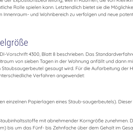
ie der Expositionsbeurteilung, weil in Räumen, die von Klein
che Rolle spielen kann. Letztendlich bietet sie die Möglichk
im Innenraum- und Wohnbereich zu verfolgen und neue poten
kelgröße
I-Vorschrift 4300, Blatt 8 beschrieben. Das Standardverfahr
traum von sieben Tagen in der Wohnung anfällt und dann mi
Staubsaugerbeutel gesaugt wird. Für die Aufarbeitung der Ha
unterschiedliche Verfahren angewendet:
n einzelnen Papierlagen eines Staub-saugerbeutels). Dieser 
r Staubinhaltsstoffe mit abnehmender Korngröße zunehmen. D
 µm) bis um das Fünf- bis Zehnfache über dem Gehalt im Ges