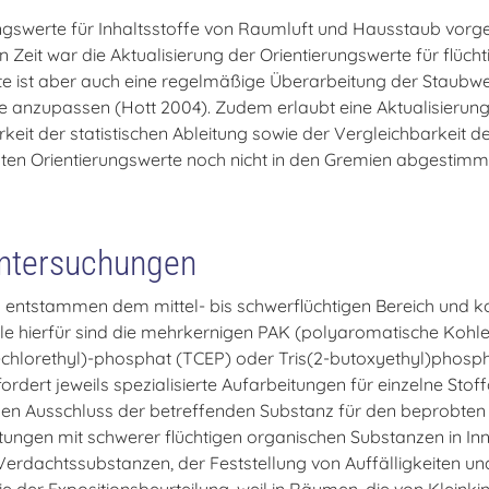
gswerte für Inhaltsstoffe von Raumluft und Hausstaub vorges
n Zeit war die Aktualisierung der Orientierungswerte für flüc
te ist aber auch eine regelmäßige Überarbeitung der Staub
 anzupassen (Hott 2004). Zudem erlaubt eine Aktualisierung 
eit der statistischen Ableitung sowie der Vergleichbarkeit 
llten Orientierungswerte noch nicht in den Gremien abgestimm
untersuchungen
n entstammen dem mittel- bis schwerflüchtigen Bereich und
le hierfür sind die mehrkernigen PAK (polyaromatische Kohle
chlorethyl)-phosphat (TCEP) oder Tris(2-butoxyethyl)phosph
ert jeweils spezialisierte Aufarbeitungen für einzelne Stoff
nen Ausschluss der betreffenden Substanz für den beprobte
tungen mit schwerer flüchtigen organischen Substanzen in In
dachtssubstanzen, der Feststellung von Auffälligkeiten und