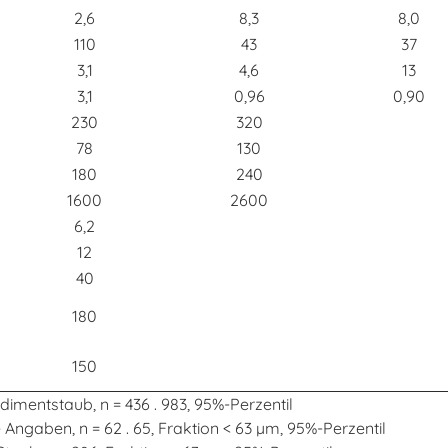
2,6
8,3
8,0
110
43
37
3,1
4,6
13
3,1
0,96
0,90
230
320
78
130
180
240
1600
2600
6,2
12
40
180
150
dimentstaub, n = 436 . 983, 95%-Perzentil
 Angaben, n = 62 . 65, Fraktion < 63 µm, 95%-Perzentil