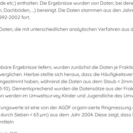
 etc.) enthalten. Die Ergebnisse wurden von Daten, bei dene
n, Dachböden, ...) bereinigt. Die Daten stammen aus den Jah
992-2002 fort.
aten, die mit unterschiedlichen analytischen Verfahren aus
hbare Ergebnisse liefern, wurden zunächst die Daten je Frak
erglichen. Hierbei stellte sich heraus, dass die Häufigkeitsve
ingestimmt haben, während die Daten aus dem Staub < 2mm (
r 5-10). Dementsprechend wurden die Datensätze aus der Frak
ion werden im Umweltsurvey Kinder und Jugendliche des Umw
rungswerte ist eine von der AGÖF organi-sierte Ringmessung
urch Sieben < 63 µm) aus dem Jahr 2004. Diese zeigt, dass 
mitteln