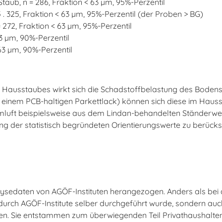
aub, n = 286, Fraktion < 63 µm, 95%-Perzentil
 . 325, Fraktion < 63 µm, 95%-Perzentil (der Proben > BG)
= 272, Fraktion < 63 µm, 95%-Perzentil
3 µm, 90%-Perzentil
63 µm, 90%-Perzentil
 Hausstaubes wirkt sich die Schadstoffbelastung des Boden
 einem PCB-haltigen Parkettlack) können sich diese im Hausst
luft beispielsweise aus dem Lindan-behandelten Ständerwer
g der statistisch begründeten Orientierungswerte zu berücksic
alysedaten von AGÖF-Instituten herangezogen. Anders als bei
rch AGÖF-Institute selber durchgeführt wurde, sondern auch
. Sie entstammen zum überwiegenden Teil Privathaushalten.